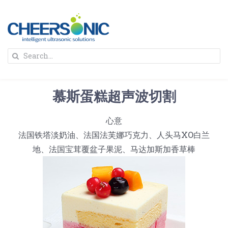
Skip
to
content
To
Search
Na
for:
首页
慕斯蛋糕超声波切割
解决方案
心意
法国铁塔淡奶油、法国法芙娜巧克力、人头马XO白兰
蛋糕切割机
超声波设备
地、法国宝茸覆盆子果泥、马达加斯加香草棒
圆蛋糕切割机
奶酪切片
公司新闻
蛋糕切块机
圆形奶酪切片
三明治/披萨/寿司切割
关于我们