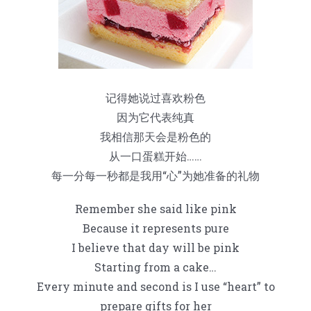
蛋糕切片机
块状奶酪切片
披萨切割机
面团
人才招聘
联系我们
三角蛋糕切割机
条状奶酪切片
三明治切割机
常温面团切割
糕点/糖果
记得她说过喜欢粉色
挤出奶酪切片
寿司切割机
冷冻面团切割
牛轧糖切割
宠物食品
因为它代表纯真
我相信那天会是粉色的
阿胶糕切片
从一口蛋糕开始……
每一分每一秒都是我用“心”为她准备的礼物
谷物棒切割
Remember she said like pink
Because it represents pure
I believe that day will be pink
Starting from a cake…
Every minute and second is I use “heart” to
prepare gifts for her