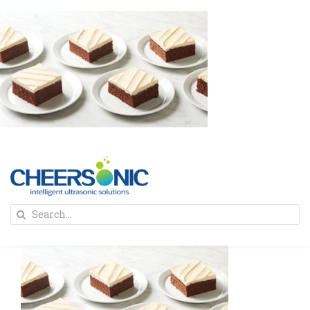
Skip
to
content
To
Search
Na
for:
首页
解决方案