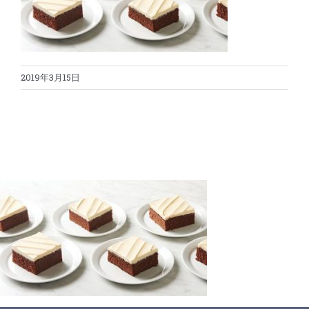
蛋糕切割机
超声波设备
圆蛋糕切割机
奶酪切片
公司新闻
2019年3月15日
蛋糕切块机
圆形奶酪切片
三明治/披萨/寿司切割
关于我们
蛋糕切片机
块状奶酪切片
披萨切割机
面团
人才招聘
联系我们
三角蛋糕切割机
条状奶酪切片
三明治切割机
常温面团切割
糕点/糖果
挤出奶酪切片
寿司切割机
冷冻面团切割
牛轧糖切割
宠物食品
阿胶糕切片