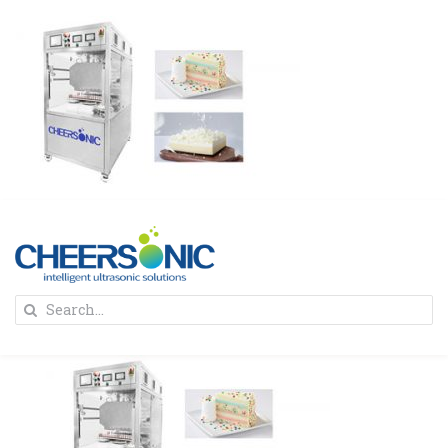
Skip
to
content
To
Search
Na
for:
首页
解决方案