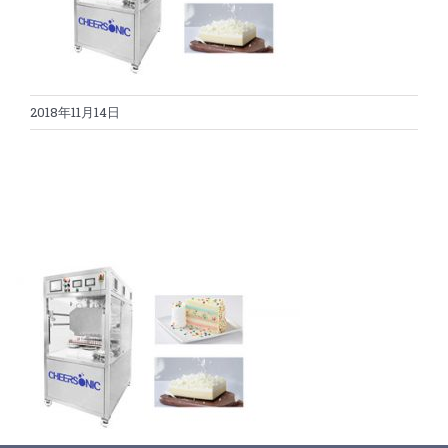
蛋糕切割机
超声波设备
圆蛋糕切割机
奶酪切片
公司新闻
2018年11月14日
蛋糕切块机
圆形奶酪切片
三明治/披萨/寿司切割
关于我们
蛋糕切片机
块状奶酪切片
披萨切割机
面团
人才招聘
联系我们
三角蛋糕切割机
条状奶酪切片
三明治切割机
常温面团切割
糕点/糖果
挤出奶酪切片
寿司切割机
冷冻面团切割
牛轧糖切割
宠物食品
阿胶糕切片